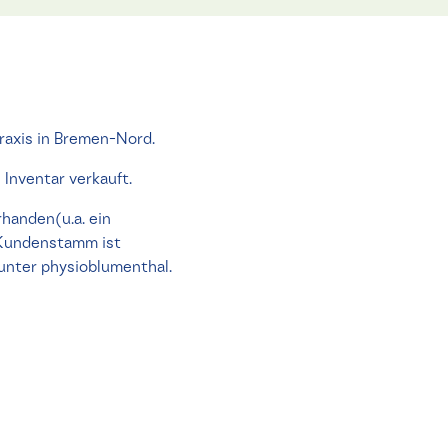
raxis in Bremen-Nord.
 Inventar verkauft.
rhanden(u.a. ein
r Kundenstamm ist
unter physioblumenthal.