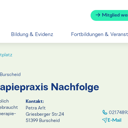
Mitglied we
Bildung & Evidenz
Fortbildungen & Verans
tplatz
Burscheid
apiepraxis Nachfolge
lich
Kontakt:
braucht
Petra Arlt
0217489
herapie-
Griesberger Str.24
E-Mail
51399 Burscheid