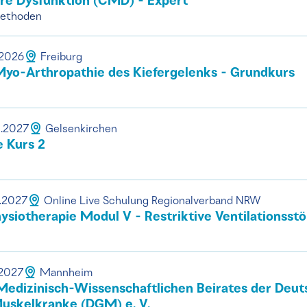
re Dysfunktion (CMD) - Expert
methoden
.2026
Freiburg
yo-Arthropathie des Kiefergelenks - Grundkurs
1.2027
Gelsenkirchen
e Kurs 2
1.2027
Online Live Schulung Regionalverband NRW
iotherapie Modul V - Restriktive Ventilationsst
.2027
Mannheim
Medizinisch-Wissenschaftlichen Beirates der Deu
Muskelkranke (DGM) e. V.