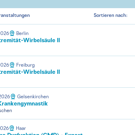
ranstaltungen
Sortieren nach:
.2026
Berlin
tremität-Wirbelsäule II
.2026
Freiburg
tremität-Wirbelsäule II
.2026
Gelsenkirchen
Krankengymnastik
schen
2026
Haar