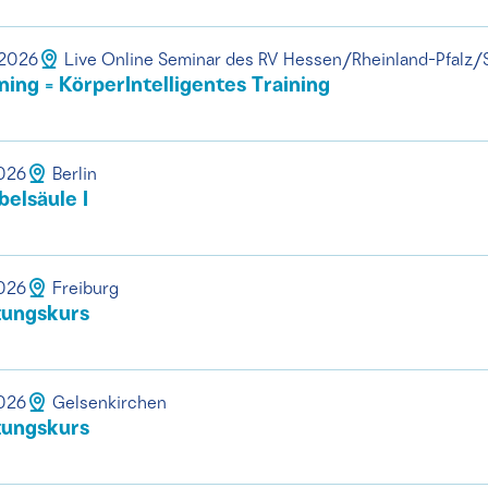
.2026
Live Online Seminar des RV Hessen/Rheinland-Pfalz/
ing = KörperIntelligentes Training
2026
Berlin
elsäule I
2026
Freiburg
tungskurs
2026
Gelsenkirchen
tungskurs