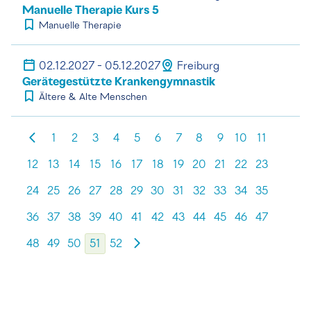
Manuelle Therapie Kurs 5
Manuelle Therapie
02.12.2027 - 05.12.2027
Freiburg
Gerätegestützte Krankengymnastik
Ältere & Alte Menschen
1
2
3
4
5
6
7
8
9
10
11
12
13
14
15
16
17
18
19
20
21
22
23
24
25
26
27
28
29
30
31
32
33
34
35
36
37
38
39
40
41
42
43
44
45
46
47
48
49
50
51
52