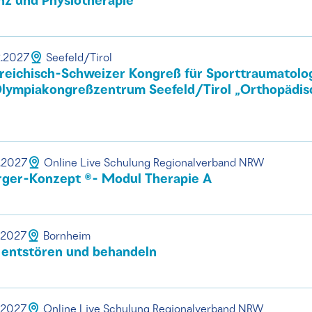
z und Physiotherapie
2.2027
Seefeld/Tirol
reichisch-Schweizer Kongreß für Sporttraumatolo
Olympiakongreßzentrum Seefeld/Tirol „Orthopädis
2.2027
Online Live Schulung Regionalverband NRW
ger-Konzept ®- Modul Therapie A
.2027
Bornheim
entstören und behandeln
.2027
Online Live Schulung Regionalverband NRW