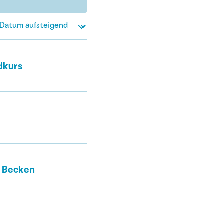
dkurs
m Becken