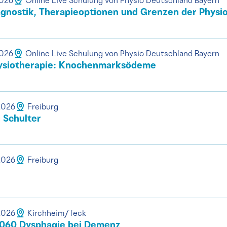
2026
Online Live Schulung von Physio Deutschland Bayern
gnostik, Therapieoptionen und Grenzen der Physi
2026
Online Live Schulung von Physio Deutschland Bayern
hysiotherapie: Knochenmarksödeme
.2026
Freiburg
 Schulter
.2026
Freiburg
.2026
Kirchheim/Teck
060 Dysphagie bei Demenz