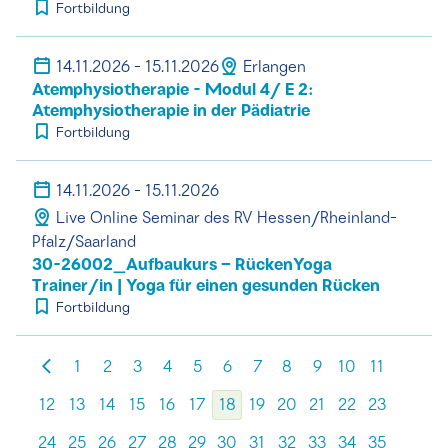
Fortbildung
14.11.2026 - 15.11.2026
Erlangen
Atemphysiotherapie - Modul 4/ E 2:
Atemphysiotherapie in der Pädiatrie
Fortbildung
14.11.2026 - 15.11.2026
Live Online Seminar des RV Hessen/Rheinland-
Pfalz/Saarland
30-26002_Aufbaukurs – RückenYoga
Trainer/in | Yoga für einen gesunden Rücken
Fortbildung
1
2
3
4
5
6
7
8
9
10
11
12
13
14
15
16
17
18
19
20
21
22
23
24
25
26
27
28
29
30
31
32
33
34
35