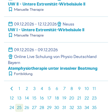
UW II - Untere Extremität-Wirbelsäule II
Manuelle Therapie
09.12.2026 - 12.12.2026
Neuss
UW I - Untere Extremität-Wirbelsäule II
Manuelle Therapie
09.12.2026 - 09.12.2026
Online Live Schulung von Physio Deutschland
Bayern
Atemphysiotherapie unter invasiver Beatmung
Fortbildung
1
2
3
4
5
6
7
8
9
10
11
12
13
14
15
16
17
18
19
20
21
22
23
24
25
26
27
28
29
30
31
32
33
34
35