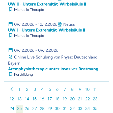
UW II - Untere Extremität-Wirbelsäule II
Manuelle Therapie
09.12.2026 - 12.12.2026
Neuss
UW I - Untere Extremität-Wirbelsäule II
Manuelle Therapie
09.12.2026 - 09.12.2026
Online Live Schulung von Physio Deutschland
Bayern
Atemphysiotherapie unter invasiver Beatmung
Fortbildung
1
2
3
4
5
6
7
8
9
10
11
12
13
14
15
16
17
18
19
20
21
22
23
24
25
26
27
28
29
30
31
32
33
34
35