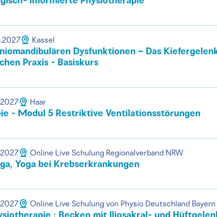
gisch- informierte Physiotherapie
4.2027
Kassel
iomandibulären Dysfunktionen – Das Kiefergelenk
chen Praxis - Basiskurs
.2027
Haar
e - Modul 5 Restriktive Ventilationsstörungen
.2027
Online Live Schulung Regionalverband NRW
a, Yoga bei Krebserkrankungen
.2027
Online Live Schulung von Physio Deutschland Bayern
ysiotherapie : Becken mit Iliosakral- und Hüftgele