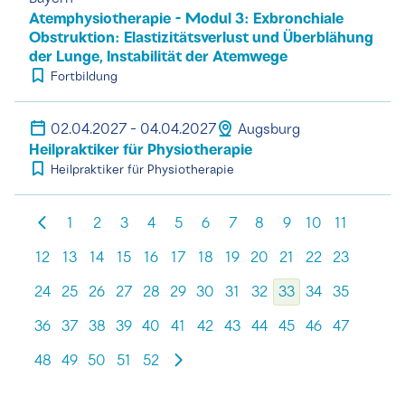
Atemphysiotherapie - Modul 3: Exbronchiale
Obstruktion: Elastizitätsverlust und Überblähung
der Lunge, Instabilität der Atemwege
Fortbildung
02.04.2027 - 04.04.2027
Augsburg
Heilpraktiker für Physiotherapie
Heilpraktiker für Physiotherapie
1
2
3
4
5
6
7
8
9
10
11
12
13
14
15
16
17
18
19
20
21
22
23
24
25
26
27
28
29
30
31
32
33
34
35
36
37
38
39
40
41
42
43
44
45
46
47
48
49
50
51
52