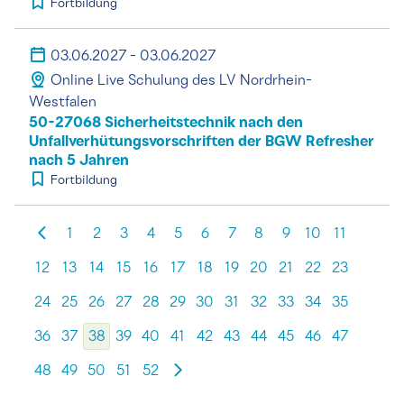
Fortbildung
03.06.2027 - 03.06.2027
Online Live Schulung des LV Nordrhein-
Westfalen
50-27068 Sicherheitstechnik nach den
Unfallverhütungsvorschriften der BGW Refresher
nach 5 Jahren
Fortbildung
1
2
3
4
5
6
7
8
9
10
11
12
13
14
15
16
17
18
19
20
21
22
23
24
25
26
27
28
29
30
31
32
33
34
35
36
37
38
39
40
41
42
43
44
45
46
47
48
49
50
51
52