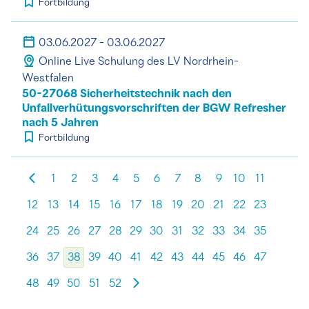
Fortbildung
03.06.2027 - 03.06.2027
Online Live Schulung des LV Nordrhein-
Westfalen
50-27068 Sicherheitstechnik nach den
Unfallverhütungsvorschriften der BGW Refresher
nach 5 Jahren
Fortbildung
1
2
3
4
5
6
7
8
9
10
11
12
13
14
15
16
17
18
19
20
21
22
23
24
25
26
27
28
29
30
31
32
33
34
35
36
37
38
39
40
41
42
43
44
45
46
47
48
49
50
51
52