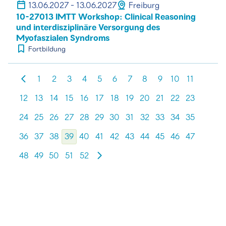
13.06.2027 - 13.06.2027
Freiburg
10-27013 IMTT Workshop: Clinical Reasoning
und interdisziplinäre Versorgung des
Myofaszialen Syndroms
Fortbildung
1
2
3
4
5
6
7
8
9
10
11
12
13
14
15
16
17
18
19
20
21
22
23
24
25
26
27
28
29
30
31
32
33
34
35
36
37
38
39
40
41
42
43
44
45
46
47
48
49
50
51
52