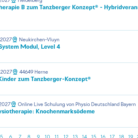
.2027
Heidelberg
herapie B zum Tanzberger Konzept® - Hybridveran
.2027
Neukirchen-Vluyn
ystem Modul, Level 4
2.2027
44649 Herne
Kinder zum Tanzberger-Konzept®
.2027
Online Live Schulung von Physio Deutschland Bayern
hysiotherapie: Knochenmarksödeme
5
6
7
8
9
10
11
12
13
14
15
16
17
18
19