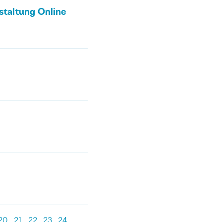
staltung Online
20
21
22
23
24