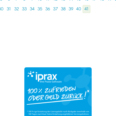
30
31
32
33
34
35
36
37
38
39
40
41