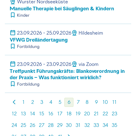
Wurster Nordseeküste
Manuelle Therapie bei Säuglingen & Kindern
Kinder
23.09.2026 - 25.09.2026
Hildesheim
VFWG Dreiländertagung
Fortbildung
23.09.2026 - 23.09.2026
via Zoom
Treffpunkt Führungskräfte: Blankoverordnung in
der Praxis – Was funktioniert wirklich?
Fortbildung
1
2
3
4
5
6
7
8
9
10
11
12
13
14
15
16
17
18
19
20
21
22
23
24
25
26
27
28
29
30
31
32
33
34
35