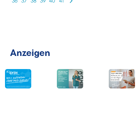
36
37
38
39
40
41
Anzeigen