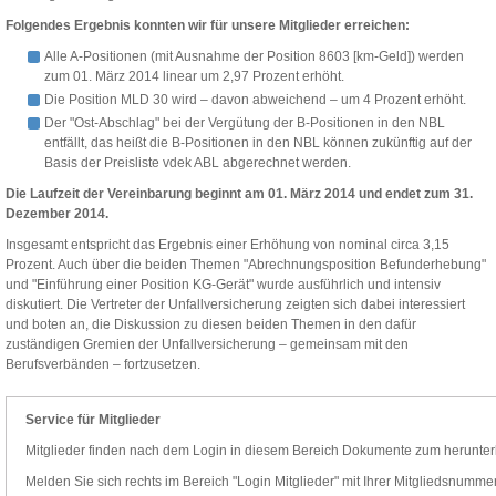
Folgendes Ergebnis konnten wir für unsere Mitglieder erreichen:
Alle A-Positionen (mit Ausnahme der Position 8603 [km-Geld]) werden
zum 01. März 2014 linear um 2,97 Prozent erhöht.
Die Position MLD 30 wird – davon abweichend – um 4 Prozent erhöht.
Der "Ost-Abschlag" bei der Vergütung der B-Positionen in den NBL
entfällt, das heißt die B-Positionen in den NBL können zukünftig auf der
Basis der Preisliste vdek ABL abgerechnet werden.
Die Laufzeit der Vereinbarung beginnt am 01. März 2014 und endet zum 31.
Dezember 2014.
Insgesamt entspricht das Ergebnis einer Erhöhung von nominal circa 3,15
Prozent. Auch über die beiden Themen "Abrechnungsposition Befunderhebung"
und "Einführung einer Position KG-Gerät" wurde ausführlich und intensiv
diskutiert. Die Vertreter der Unfallversicherung zeigten sich dabei interessiert
und boten an, die Diskussion zu diesen beiden Themen in den dafür
zuständigen Gremien der Unfallversicherung – gemeinsam mit den
Berufsverbänden – fortzusetzen.
Service für Mitglieder
Mitglieder finden nach dem Login in diesem Bereich Dokumente zum herunter
Melden Sie sich rechts im Bereich "Login Mitglieder" mit Ihrer Mitgliedsnummer, 