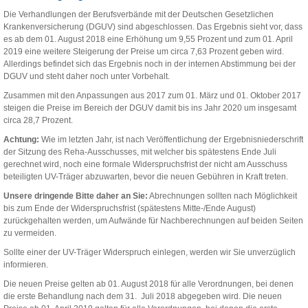
Die Verhandlungen der Berufsverbände mit der Deutschen Gesetzlichen
Krankenversicherung (DGUV) sind abgeschlossen. Das Ergebnis sieht vor, dass
es ab dem 01. August 2018 eine Erhöhung um 9,55 Prozent und zum 01. April
2019 eine weitere Steigerung der Preise um circa 7,63 Prozent geben wird.
Allerdings befindet sich das Ergebnis noch in der internen Abstimmung bei der
DGUV und steht daher noch unter Vorbehalt.
Zusammen mit den Anpassungen aus 2017 zum 01. März und 01. Oktober 2017
steigen die Preise im Bereich der DGUV damit bis ins Jahr 2020 um insgesamt
circa 28,7 Prozent.
Achtung:
Wie im letzten Jahr, ist nach Veröffentlichung der Ergebnisniederschrift
der Sitzung des Reha-Ausschusses, mit welcher bis spätestens Ende Juli
gerechnet wird, noch eine formale Widerspruchsfrist der nicht am Ausschuss
beteiligten UV-Träger abzuwarten, bevor die neuen Gebühren in Kraft treten.
Unsere dringende Bitte daher an Sie:
Abrechnungen sollten nach Möglichkeit
bis zum Ende der Widerspruchsfrist (spätestens Mitte-/Ende August)
zurückgehalten werden, um Aufwände für Nachberechnungen auf beiden Seiten
zu vermeiden.
Sollte einer der UV-Träger Widerspruch einlegen, werden wir Sie unverzüglich
informieren.
Die neuen Preise gelten ab 01. August 2018 für alle Verordnungen, bei denen
die erste Behandlung nach dem 31. Juli 2018 abgegeben wird. Die neuen