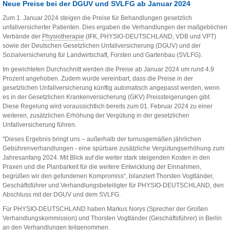
Neue Preise bei der DGUV und SVLFG ab Januar 2024
Zum 1. Januar 2024 steigen die Preise für Behandlungen gesetzlich
unfallversicherter Patienten. Dies ergaben die Verhandlungen der maßgeblichen
Verbände der
Physiotherapie
(IFK, PHYSIO-DEUTSCHLAND, VDB und VPT)
sowie der Deutschen Gesetzlichen Unfallversicherung (DGUV) und der
Sozialversicherung für Landwirtschaft, Forsten und Gartenbau (SVLFG).
Im gewichteten Durchschnitt werden die Preise ab Januar 2024 um rund 4,9
Prozent angehoben. Zudem wurde vereinbart, dass die Preise in der
gesetzlichen Unfallversicherung künftig automatisch angepasst werden, wenn
es in der Gesetzlichen Krankenversicherung (GKV) Preissteigerungen gibt.
Diese Regelung wird voraussichtlich bereits zum 01. Februar 2024 zu einer
weiteren, zusätzlichen Erhöhung der Vergütung in der gesetzlichen
Unfallversicherung führen.
"Dieses Ergebnis bringt uns – außerhalb der turnusgemäßen jährlichen
Gebührenverhandlungen - eine spürbare zusätzliche Vergütungserhöhung zum
Jahresanfang 2024. Mit Blick auf die weiter stark steigenden Kosten in den
Praxen und die Planbarkeit für die weitere Entwicklung der Einnahmen,
begrüßen wir den gefundenen Kompromiss“, bilanziert Thorsten Vogtländer,
Geschäftsführer und Verhandlungsbeteiligter für PHYSIO-DEUTSCHLAND, den
Abschluss mit der DGUV und dem SVLFG.
Für PHYSIO-DEUTSCHLAND haben Markus Norys (Sprecher der Großen
Verhandlungskommission) und Thorsten Vogtländer (Geschäftsführer) in Berlin
an den Verhandlungen teilgenommen.