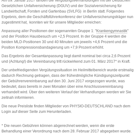
Am 09. Januar 2017 fanden die Vergütungsverhandlungen mit der Deutschen
Gesetzlichen Unfallversicherung (DGUV) und der Sozialversicherung für
Landwirtschaft, Forsten und Gartenbau (SVLFG) in Berlin statt. Folgendes
Ergebnis, dem die Geschäftsführerkonferenz der Unfallversicherungsträger nun
zugestimmt hat, konnten wir für unsere Mitglieder erreichen:
Anpassung aller Positionen der sogenannten Gruppe 1: "
Krankengymnastik
"
und der Position Hausbesuch um +2,5 Prozent. In der Gruppe 4 werden die
beiden MLD-Positionen 30 und 40 Minuten um jeweils +4,6 Prozent und die
Position Kompressionsbandagierung um +7,9 Prozent erhöht.
Das Ergebnis der Gesamtanpassung liegt damit nominal bei circa 2,6 Prozent
und (Achtung!) die Vereinbarung tritt rückwirkend zum 01. März 2017* in Kraft.
Der unbefriedigenden Vergütungssituation im Heilmittelbereich wurde erstmalig
dadurch Rechnung getragen, dass der frühestmögliche Kündigungszeitpunkt
der Gebührenvereinbarung auf den 30. Juni 2017 vorgezogen wurde, was
bedeutet, dass bereits in zwei Monaten über eine Anschlussvereinbarung
verhandelt wird. Über den weiteren Verlauf der Verhandlungen werden wir Sie
zeitnah informieren.
Die neue Preisliste finden Mitglieder von PHYSIO-DEUTSCHLAND nach dem
Login auf dieser Seite zum Herunterladen.
* Die neuen Gebühren können abgerechnet werden, wenn die erste
Behandlung einer Verordnung nach dem 28. Februar 2017 abgegeben wurde.