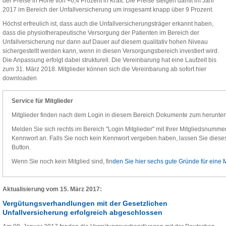
der Preise in Höhe von +6,4 Prozent in Kraft. Die Preise steigen damit im Jahr
2017 im Bereich der Unfallversicherung um insgesamt knapp über 9 Prozent.
Höchst erfreulich ist, dass auch die Unfallversicherungsträger erkannt haben,
dass die physiotherapeutische Versorgung der Patienten im Bereich der
Unfallversicherung nur dann auf Dauer auf diesem qualitativ hohen Niveau
sichergestellt werden kann, wenn in diesen Versorgungsbereich investiert wird.
Die Anpassung erfolgt dabei strukturell. Die Vereinbarung hat eine Laufzeit bis
zum 31. März 2018. Mitglieder können sich die Vereinbarung ab sofort hier
downloaden
Service für Mitglieder
Mitglieder finden nach dem Login in diesem Bereich Dokumente zum herunter
Melden Sie sich rechts im Bereich "Login Mitglieder" mit Ihrer Mitgliedsnummer,
Kennwort an. Falls Sie noch kein Kennwort vergeben haben, lassen Sie dieses 
Button.
Wenn Sie noch kein Mitglied sind, fin
den Sie hier sechs gute Gründe für eine M
Aktualisierung vom 15. März 2017:
Vergütungsverhandlungen mit der Gesetzlichen
Unfallversicherung erfolgreich abgeschlossen