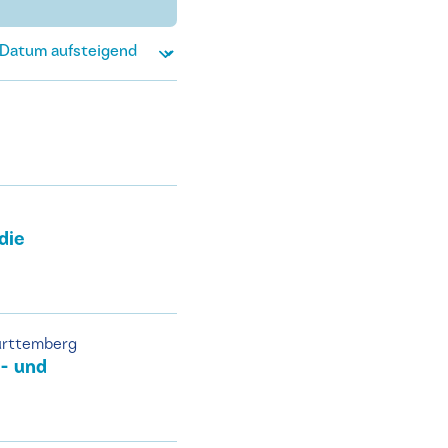
die
ürttemberg
- und