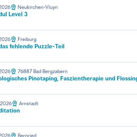
.2026
Neukirchen-Vluyn
ul Level 3
.2026
Freiburg
as fehlende Puzzle-Teil
.2026
76887 Bad Bergzabern
ogisches Pinotaping, Faszientherapie und Flossin
.2026
Arnstadt
itation
.2026
Bernried