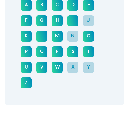
A
B
C
D
E
F
G
H
I
J
K
L
M
N
O
P
Q
R
S
T
U
V
W
X
Y
Z