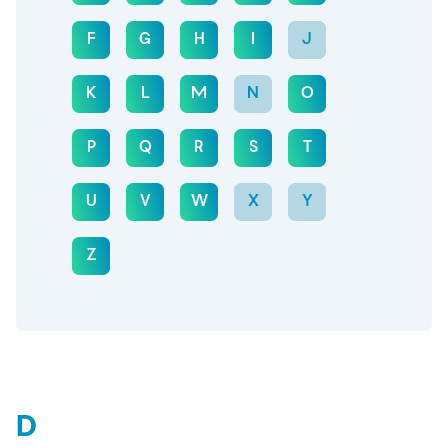
F
G
H
I
J
K
L
M
N
O
P
Q
R
S
T
U
V
W
X
Y
Z
D