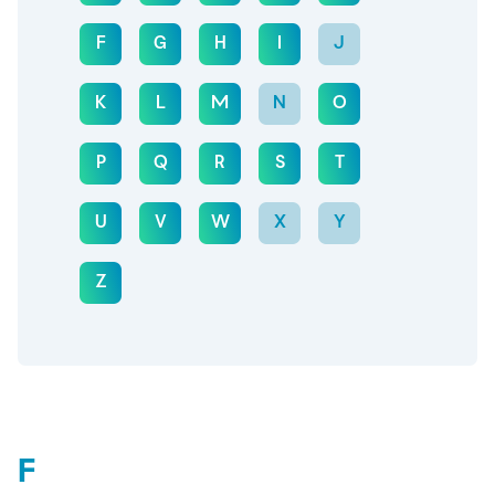
F
G
H
I
J
K
L
M
N
O
P
Q
R
S
T
U
V
W
X
Y
Z
F