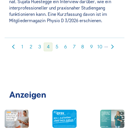
nat. Sujata Huestegge ein Interview darüber, wie ein
interprofessioneller und praxisnaher Studiengang
funktionieren kann. Eine Kurzfassung davon ist im
Mitgliedermagazin Physio D 3/2026 erschienen.
…
1
2
3
4
5
6
7
8
9
10
Anzeigen