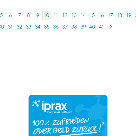
5
6
7
8
9
10
11
12
13
14
15
16
17
18
19
30
31
32
33
34
35
36
37
38
39
40
41