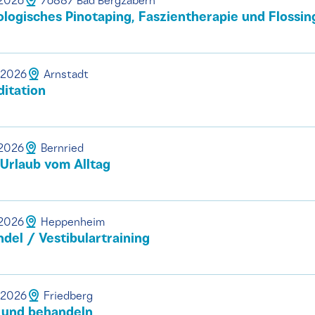
.2026
76887 Bad Bergzabern
ogisches Pinotaping, Faszientherapie und Flossin
.2026
Arnstadt
itation
.2026
Bernried
 Urlaub vom Alltag
.2026
Heppenheim
el / Vestibulartraining
.2026
Friedberg
 und behandeln