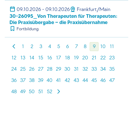
09.10.2026 - 09.10.2026
Frankfurt/Main
30-26095_Von Therapeuten für Therapeuten:
Die Praxisübergabe – die Praxisübernahme
Fortbildung
1
2
3
4
5
6
7
8
9
10
11
12
13
14
15
16
17
18
19
20
21
22
23
24
25
26
27
28
29
30
31
32
33
34
35
36
37
38
39
40
41
42
43
44
45
46
47
48
49
50
51
52