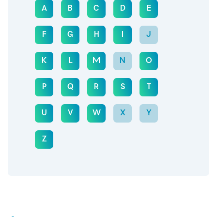
A
B
C
D
E
F
G
H
I
J
K
L
M
N
O
P
Q
R
S
T
U
V
W
X
Y
Z