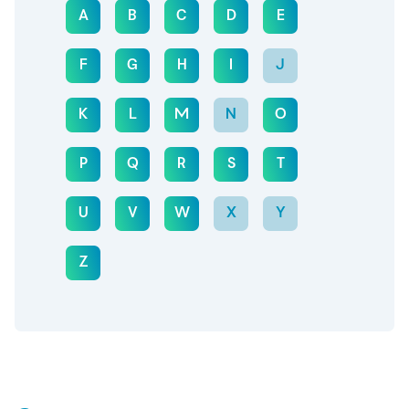
A
B
C
D
E
F
G
H
I
J
K
L
M
N
O
P
Q
R
S
T
U
V
W
X
Y
Z