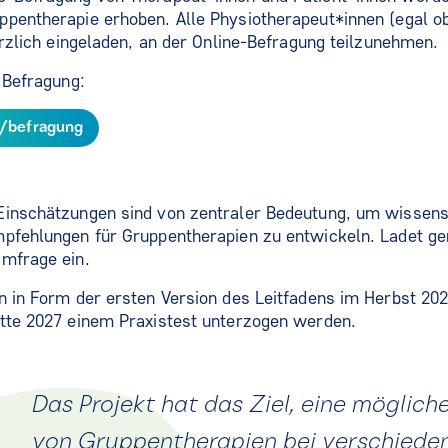
ppentherapie erhoben. Alle Physiotherapeut*innen (egal o
herzlich eingeladen, an der Online-Befragung teilzunehmen.
r Befragung:
e/befragung
Einschätzungen sind von zentraler Bedeutung, um wissensc
mpfehlungen für Gruppentherapien zu entwickeln. Ladet ge
Umfrage ein.
n in Form der ersten Version des Leitfadens im Herbst 20
itte 2027 einem Praxistest unterzogen werden.
Das Projekt hat das Ziel, eine möglic
von Gruppentherapien bei verschieden