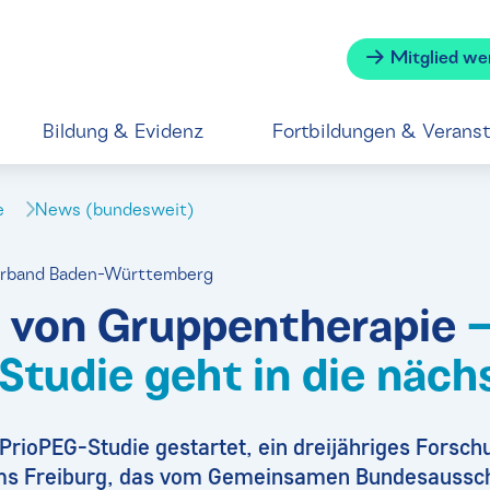
Mitglied we
Bildung & Evidenz
Fortbildungen & Verans
se
News (bundesweit)
verband Baden-Württemberg
 von Gruppentherapie
–
Studie geht in die näch
 PrioPEG-Studie gestartet, ein dreijähriges Forsc
kums Freiburg, das vom Gemeinsamen Bundesaussc