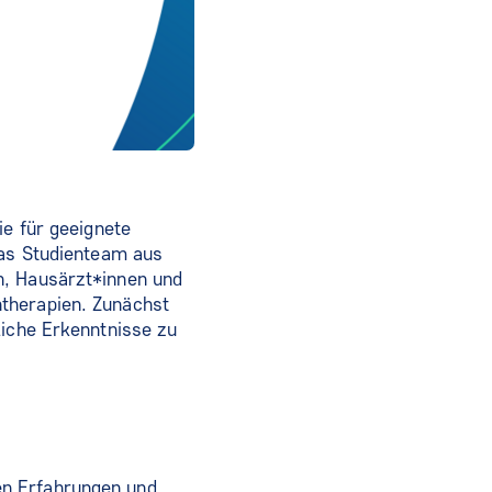
ie für geeignete
das Studienteam aus
n, Hausärzt*innen und
therapien. Zunächst
liche Erkenntnisse zu
en Erfahrungen und