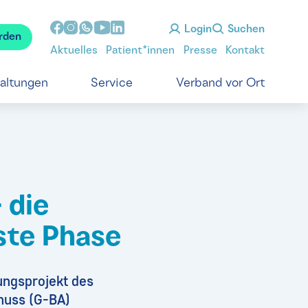
Login
Suchen
rden
Aktuelles
Patient*innen
Presse
Kontakt
taltungen
Service
Verband vor Ort
 die
ste Phase
hungsprojekt des
huss (G-BA)