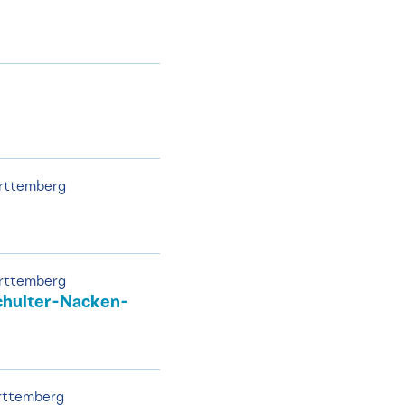
ürttemberg
ürttemberg
chulter-Nacken-
rttemberg