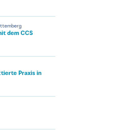
rttemberg
mit dem CCS
ierte Praxis in