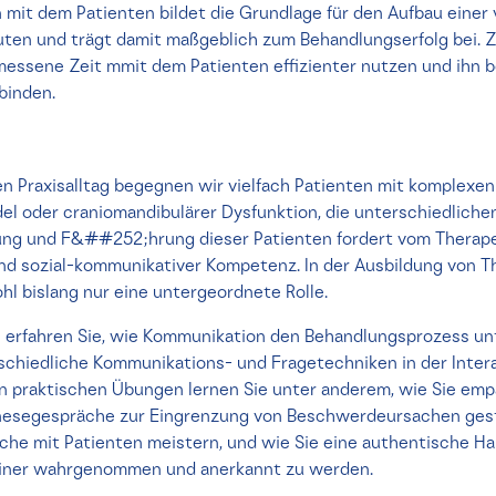
 mit dem Patienten bildet die Grundlage für den Aufbau einer
en und trägt damit maßgeblich zum Behandlungserfolg bei. Z
essene Zeit mmit dem Patienten effizienter nutzen und ihn b
binden.
n Praxisalltag begegnen wir vielfach Patienten mit komplexe
l oder craniomandibulärer Dysfunktion, die unterschiedlichen
itung und F&##252;hrung dieser Patienten fordert vom Thera
d sozial-kommunikativer Kompetenz. In der Ausbildung von T
hl bislang nur eine untergeordnete Rolle.
 erfahren Sie, wie Kommunikation den Behandlungsprozess un
rschiedliche Kommunikations- und Fragetechniken in der Inter
In praktischen Übungen lernen Sie unter anderem, wie Sie em
nesegespräche zur Eingrenzung von Beschwerdeursachen gesta
he mit Patienten meistern, und wie Sie eine authentische Ha
rainer wahrgenommen und anerkannt zu werden.