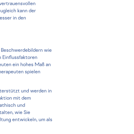
 vertrauensvollen
ugleich kann der
esser in den
n Beschwerdebildern wie
 Einflussfaktoren
peuten ein hohes Maß an
herapeuten spielen
terstützt und werden in
aktion mit dem
pathisch und
lten, wie Sie
ltung entwickeln, um als