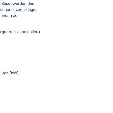
it Beschwerden des
ischen Praxen klagen
echnung der
 (gedruckt und online)
̈) und BWS