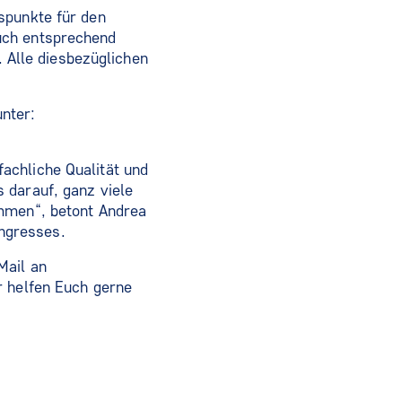
spunkte für den
uch entsprechend
Alle diesbezüglichen
nter:
achliche Qualität und
 darauf, ganz viele
ommen“, betont Andrea
ongresses.
Mail an
r helfen Euch gerne