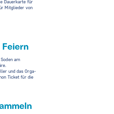
ie Dauerkarte für
ür Mitglieder von
 Feiern
d Soden am
äre.
ller und das Orga-
on Ticket für die
sammeln