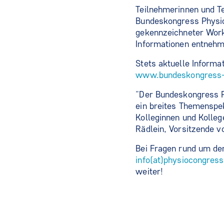
Teilnehmerinnen und Te
Bundeskongress Physio
gekennzeichneter Work
Informationen entnehm
Stets aktuelle Inform
www.bundeskongress-p
"Der Bundeskongress P
ein breites Themenspek
Kolleginnen und Kolle
Rädlein, Vorsitzende
Bei Fragen rund um de
info(at)physiocongress
weiter!