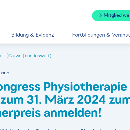
Mitglied we
Bildung & Evidenz
Fortbildungen & Verans
se
News (bundesweit)
rband
ngress Physiotherapie
 zum 31. März 2024 zu
erpreis anmelden!