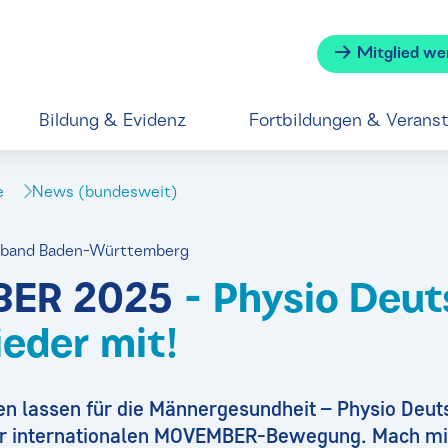
Mitglied we
Bildung & Evidenz
Fortbildungen & Verans
se
News (bundesweit)
erband Baden-Württemberg
ER 2025
- Physio Deut
eder mit!
n lassen für die Männergesundheit – Physio Deuts
er internationalen MOVEMBER-Bewegung. Mach mit