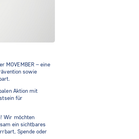
 Der MOVEMBER – eine
prävention sowie
art.
balen Aktion mit
stsein für
i! Wir möchten
nsam ein sichtbares
urrbart, Spende oder