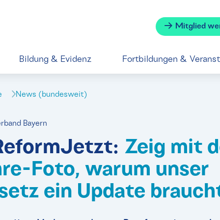
Mitglied we
Bildung & Evidenz
Fortbildungen & Verans
se
News (bundesweit)
erband Bayern
ReformJetzt:
Zeig mit 
re-Foto, warum unser
setz ein Update brauch