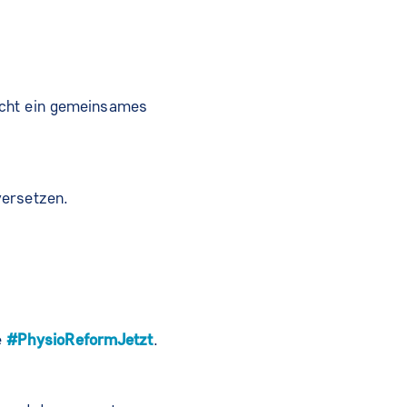
acht ein gemeinsames
versetzen.
e
#PhysioReformJetzt
.