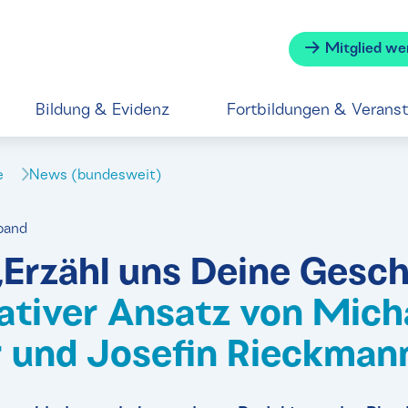
Mitglied we
Bildung & Evidenz
Fortbildungen & Verans
se
News (bundesweit)
band
„Erzähl uns Deine Gesc
vativer Ansatz von Mich
r und Josefin Rieckman