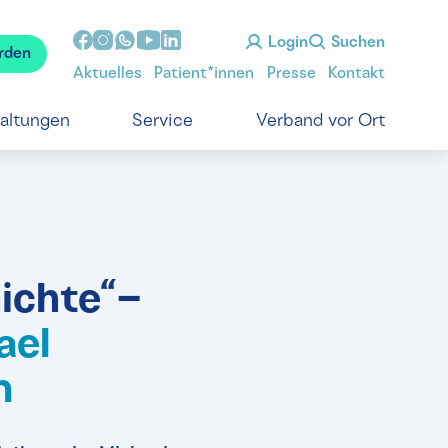
Login
Suchen
rden
Aktuelles
Patient*innen
Presse
Kontakt
taltungen
Service
Verband vor Ort
hichte“
–
ael
n