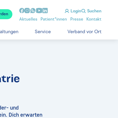
Login
Suchen
rden
Aktuelles
Patient*innen
Presse
Kontakt
taltungen
Service
Verband vor Ort
trie
der- und
in. Dich erwarten