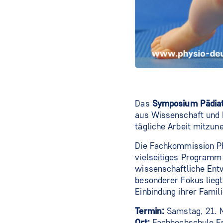
Das
Symposium Pädiat
aus Wissenschaft und 
tägliche Arbeit mitzu
Die Fachkommission Phy
vielseitiges Programm
wissenschaftliche Entw
besonderer Fokus liegt
Einbindung ihrer Famil
Termin:
Samstag, 21. M
Ort:
Fachhochschule Erf