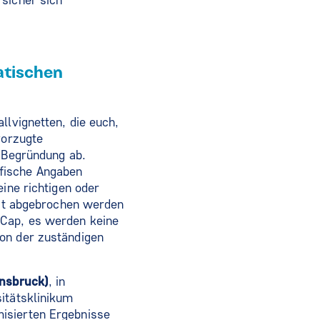
 sicher sich
atischen
llvignetten, die euch,
vorzugte
e Begründung ab.
afische Angaben
eine richtigen oder
zeit abgebrochen werden
DCap, es werden keine
von der zuständigen
nnsbruck)
, in
itätsklinikum
isierten Ergebnisse