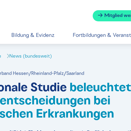
Mitglied we
Bildung & Evidenz
Fortbildungen & Verans
se
News (bundesweit)
erband Hessen/Rheinland-Pfalz/Saarland
ionale Studie
beleuchte
sentscheidungen bei
schen Erkrankungen