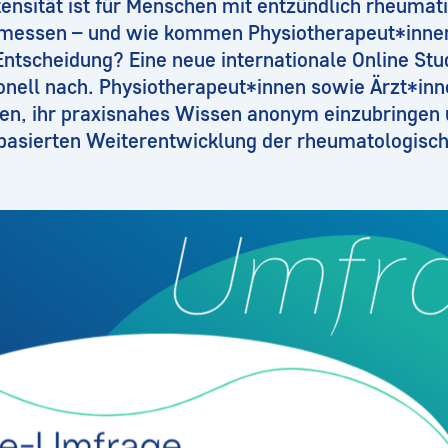
ensität ist für Menschen mit entzündlich rheumat
messen – und wie kommen Physiotherapeut*innen 
 Entscheidung? Eine neue internationale Online Stu
ionell nach. Physiotherapeut*innen sowie Ärzt*i
en, ihr praxisnahes Wissen anonym einzubringen 
zbasierten Weiterentwicklung der rheumatologisc