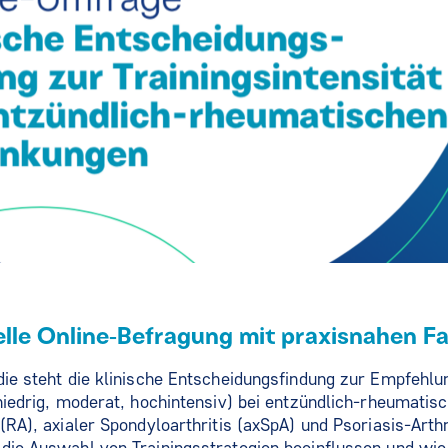
elle Online‑Befragung mit praxisnahen Fa
die steht die klinische Entscheidungsfindung zur Empfehlu
(niedrig, moderat, hochintensiv) bei entzündlich‑rheumati
(RA), axialer Spondyloarthritis (axSpA) und Psoriasis‑Arth