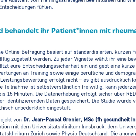
die Auswahl von Trainingsstrategien beeinflussen und wie
Entscheidungen fühlen.
d behandelt ihr Patient*innen mit rheum
e Online‑Befragung basiert auf standardisierten, kurzen Fa
llig zugeteilt werden. Zu jeder Vignette wählt ihr eine be
hätzt eure Entscheidungssicherheit ein und gebt eine kurz
rtungen an Training sowie einige berufliche und demogr
 Leistungsbewertung erfolgt nicht – es gibt ausdrücklich k
e Teilnahme ist selbstverständlich freiwillig, kann jeder
bis 15 Minuten. Die Datenerhebung erfolgt sicher über RE
 identifizierenden Daten gespeichert. Die Studie wurde 
hisch unbedenklich eingestuft.
rojekt von
Dr. Jean‑Pascal Grenier, MSc (fh gesundheit I
ation mit dem Universitätsklinikum Innsbruck, dem Univers
tätsklinikum Zürich sowie Physio Deutschland. Die anonym