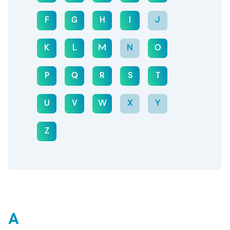
F
G
H
I
J
K
L
M
N
O
P
Q
R
S
T
U
V
W
X
Y
Z
A